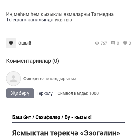
Иң мөһим һәм кызыклы язмаларны Татмедиа
Telegram-каналында
укыгыз
767
0
0
Ошый
Комментарийлар (0)
Җибәрү
Теркәлү
Cимвол калды:
1000
Баш бит
Сәхифәләр
Бу - кызык!
Ясмыктан төрекчә «Эзогәлин»