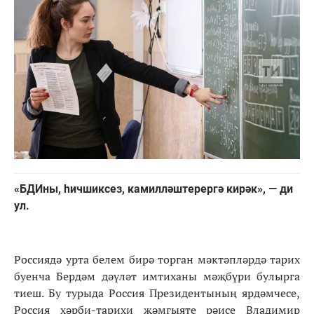
«БДИны, һичшиксез, камилләштерергә кирәк», — ди
ул.
Россиядә урта белем бирә торган мәктәпләрдә тарих
буенча Бердәм дәүләт имтиханы мәҗбүри булырга
тиеш. Бу турыда Россия Президентының ярдәмчесе,
Россия хәрби-тарихи җәмгыяте рәисе Владимир