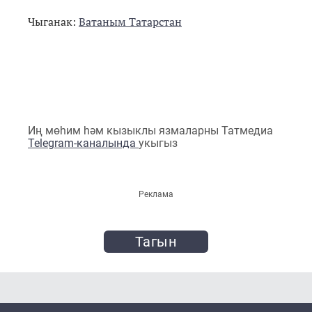
Чыганак:
Ватаным Татарстан
Иң мөһим һәм кызыклы язмаларны Татмедиа
Telegram-каналында
укыгыз
Реклама
Тагын