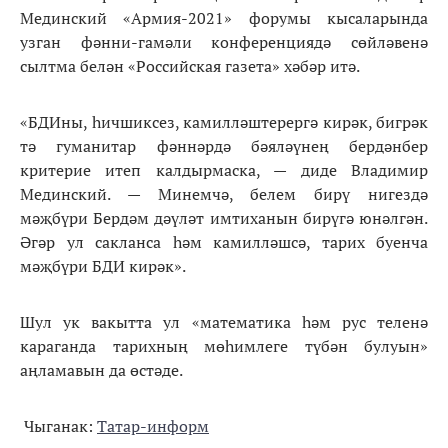
Мединский «Армия-2021» форумы кысаларында
узган фәнни-гамәли конференциядә сөйләвенә
сылтма белән «Российская газета» хәбәр итә.
«БДИны, һичшиксез, камилләштерергә кирәк, бигрәк
тә гуманитар фәннәрдә бәяләүнең бердәнбер
критерие итеп калдырмаска, — диде Владимир
Мединский. — Минемчә, белем бирү нигездә
мәҗбүри Бердәм дәүләт имтиханын бирүгә юнәлгән.
Әгәр ул сакланса һәм камилләшсә, тарих буенча
мәҗбүри БДИ кирәк».
Шул ук вакытта ул «математика һәм рус теленә
караганда тарихның мөһимлеге түбән булуын»
аңламавын да өстәде.
Чыганак:
Татар-информ