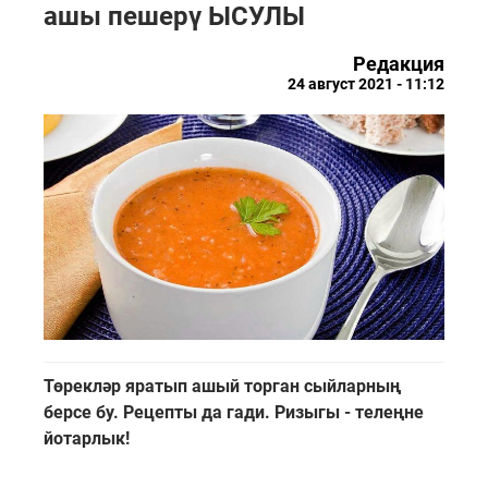
ашы пешерү ЫСУЛЫ
Редакция
24 август 2021 - 11:12
Төрекләр яратып ашый торган сыйларның
берсе бу. Рецепты да гади. Ризыгы - телеңне
йотарлык!