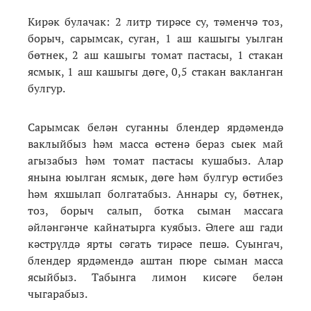
Кирәк булачак: 2 литр тирәсе су, тәменчә тоз,
борыч, сарымсак, суган, 1 аш кашыгы уылган
бөтнек, 2 аш кашыгы томат пастасы, 1 стакан
ясмык, 1 аш кашыгы дөге, 0,5 стакан вакланган
булгур.
Сарымсак белән суганны блендер ярдәмендә
ваклыйбыз һәм масса өстенә бераз сыек май
агызабыз һәм томат пастасы кушабыз. Алар
янына юылган ясмык, дөге һәм булгур өстибез
һәм яхшылап болгатабыз. Аннары су, бөтнек,
тоз, борыч салып, ботка сыман массага
әйләнгәнче кайнатырга куябыз. Әлеге аш гади
кәстрүлдә ярты сәгать тирәсе пешә. Суынгач,
блендер ярдәмендә аштан пюре сыман масса
ясыйбыз. Табынга лимон кисәге белән
чыгарабыз.