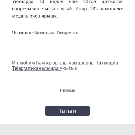
Уеннарда 10 илдән яше 23тән артмаган
спортчылар чыгыш ясый. Алар 182 комплект
медаль өчен ярыша.
Чыганак:
Ватаным Татарстан
Иң мөһим һәм кызыклы язмаларны Татмедиа
Telegram-каналында
укыгыз
Реклама
Тагын