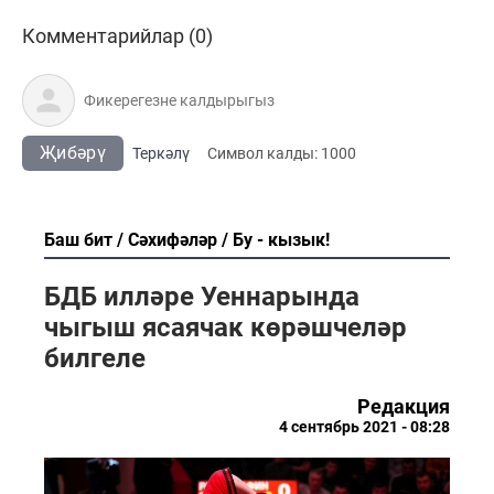
Комментарийлар (0)
Җибәрү
Теркәлү
Cимвол калды:
1000
Баш бит
Сәхифәләр
Бу - кызык!
БДБ илләре Уеннарында
чыгыш ясаячак көрәшчеләр
билгеле
Редакция
4 сентябрь 2021 - 08:28