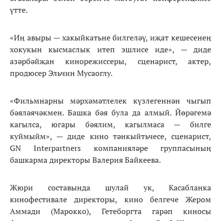
үтте.
«Иң авыры — хакыйкатьне билгеләү, иҗат кешесенең
хокукын кысмаслык итеп эшлисе иде», — диде
азәрбәйҗан кинорежиссеры, сценарист, актер,
продюсер Эльчин Мусаоглу.
«Фильмнарны мәрхәмәтлелек күзлегеннән чыгып
бәяләячәкмен. Башка бәя була да алмый. Йөрәгемә
кагылса, югары бәялим, кагылмаса — билге
куймыйм», — диде кино тәнкыйтьчесе, сценарист,
GN Interpartners компанияләре группасының
башкарма директоры Валерия Байкеева.
Жюри составында шулай ук, Касабланка
кинофестивале директоры, кино белгече Жером
Аммади (Марокко), Гетеборгта гарәп киносы