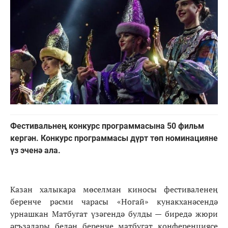
Фестивальнең конкурс программасына 50 фильм
кергән. Конкурс программасы дүрт төп номинацияне
үз эченә ала.
Казан халыкара мөселман киносы фестиваленең
беренче рәсми чарасы «Ногай» кунакханәсендә
урнашкан Матбугат үзәгендә булды — биредә жюри
әгъзалары белән беренче матбугат конференциясе