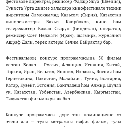
фестивале директры, режиссер Фаджр Якуб (Швеция),
Туниста Урта диңгез халыкара кинофестивале техник
директоры Әлмөхәммәд Кальсом (Сирия), Казахстан
кинорежиссеры Бахыт Каирбәков, кино һәм
телережиссер Камал Сваруп (Һиндстан), оператор,
режиссер Сәет Неджати (Иран), шагыйрь, журналист
Ашраф Дали, төрек актеры Селим Байрактар бар.
Фестивальнең конкурс программасына 50 фильм
кергән. Болар — Россия, Франция, Испания, Кытай,
Төркия, Иран, Бельгия, Япония, Израиль, Босния һәм
Герцеговина, Пакистан, Малайзия, Тунис, Болгария,
Катар, Кувейт, Эстония, Бангладеш һәм Алжир. Шулай
ук, Казахстан, Үзбәкстан, Азәрбәйҗан, Кыргызстан,
Таҗикстан фильмнары да бар.
Конкурс программасы дүрт төп номинацияне үз
эченә ала — тулы метражлы нәфис фильм, тулы