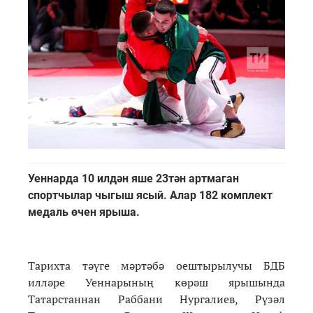
Уеннарда 10 илдән яше 23тән артмаган
спортчылар чыгыш ясый. Алар 182 комплект
медаль өчен ярыша.
Тарихта тәүге мәртәбә оештырылучы БДБ
илләре Уеннарының көрәш ярышында
Татарстаннан Раббани Нургалиев, Рүзәл