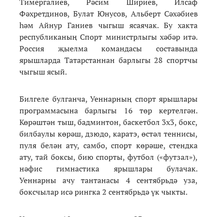
Тимергалиев, Рәсим Шириев, Илсаф
Фәхретдинов, Булат Юнусов, Альберт Сәхәбиев
һәм Айнур Ганиев чыгыш ясаячак. Бу хакта
республиканың Спорт министрлыгы хәбәр итә.
Россия җыелма командасы составында
ярышларда Татарстаннан барлыгы 28 спортчы
чыгыш ясый.
Билгеле булганча, Уеннарның спорт ярышлары
программасына барлыгы 16 төр кертелгән.
Көрәштән тыш, бадминтон, баскетбол 3х3, бокс,
билбаулы көрәш, дзюдо, каратэ, өстәл теннисы,
пуля белән ату, самбо, спорт көрәше, стендка
ату, тай боксы, бию спорты, футбол («футзал»),
нәфис гимнастика ярышлары булачак.
Уеннарны ачу тантанасы 4 сентябрьдә уза,
боксчылар исә рингка 2 сентябрьдә үк чыкты.