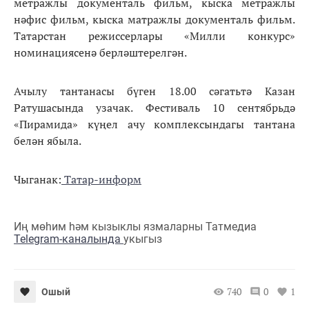
метражлы документаль фильм, кыска метражлы
нәфис фильм, кыска матражлы документаль фильм.
Татарстан режиссерлары «Милли конкурс»
номинациясенә берләштерелгән.
Ачылу тантанасы бүген 18.00 сәгатьтә Казан
Ратушасында узачак. Фестиваль 10 сентябрьдә
«Пирамида» күңел ачу комплексындагы тантана
белән ябыла.
Чыганак:
Татар-информ
Иң мөһим һәм кызыклы язмаларны Татмедиа
Telegram-каналында
укыгыз
740
0
1
Ошый