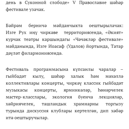
день в Суконной слободе» V Православие шәһәр
фестивале узачак.
Бәйрәм берничә мәйданчыкта оештырылачак:
Изге Рух иңү чиркәве территориясендә, «Әкият»
курчак театры каршындагы «Чәчәкләр фестивале»
мәйданында, Изге Иоасаф (Удалов) йортында, Татар
дәүләт филармониясендә.
Фестиваль программасына күпсанлы чаралар –
гыйбадәт кылу, шәһәр халык һәм мәхәллә
коллективлары концерты, чиркәү классик гыйбадәт
музыкасы концерты, ярминкәләр, һөнәрчелек
мастер-класслары, экология буенча лекцияләр,
хәйриячелек, ташландык храмнарны торгызу
турында дискуссия клублары кертелгән, дип хәбәр
итә оештыручылар.