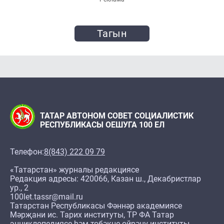
Тагын
ТАТАР АВТОНОМ СОВЕТ СОЦИАЛИСТИК
РЕСПУБЛИКАСЫ ОЕШУГА 100 ЕЛ
Телефон:
8(843) 222 09 79
«Татарстан» журналы редакциясе
Редакция адресы: 420066, Казан ш., Декабристлар
ур., 2
100let.tassr@mail.ru
Татарстан Республикасы Фәннәр академиясе
Мәрҗани ис. Тарих институты, ТР ФА Татар
энциклопедиясе һәм төбәкне өйрәнү институты,