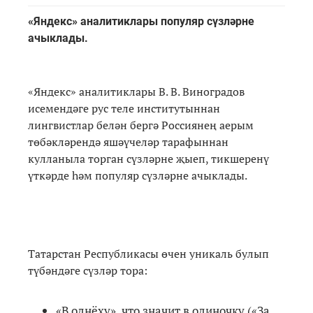
«Яндекс» аналитиклары популяр сүзләрне
ачыклады.
«Яндекс» аналитиклары В. В. Виноградов
исемендәге рус теле институтыннан
лингвистлар белән бергә Россиянең аерым
төбәкләрендә яшәүчеләр тарафыннан
кулланыла торган сүзләрне җыеп, тикшеренү
үткәрде һәм популяр сүзләрне ачыклады.
Татарстан Республикасы өчен уникаль булып
түбәндәге сүзләр тора:
«В однёху», что значит в одиночку («За