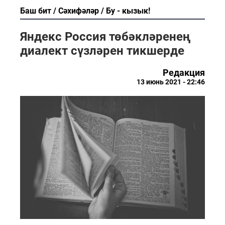
Баш бит
Сәхифәләр
Бу - кызык!
Яндекс Россия төбәкләренең
диалект сүзләрен тикшерде
Редакция
13 июнь 2021 - 22:46