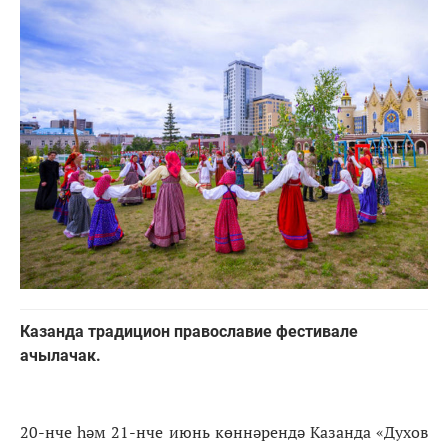
Казанда традицион православие фестивале
ачылачак.
20-нче һәм 21-нче июнь көннәрендә Казанда «Духов