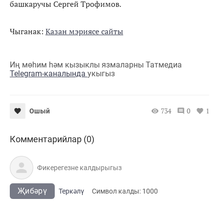
башкаручы Сергей Трофимов.
Чыганак:
Казан мэриясе сайты
Иң мөһим һәм кызыклы язмаларны Татмедиа
Telegram-каналында
укыгыз
734
0
1
Ошый
Комментарийлар (0)
Җибәрү
Теркәлү
Cимвол калды:
1000