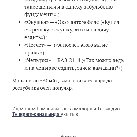
такие деньги я в однёху забульбеню
фундамент!«);
«Окушка» — «Ока» автомобиле («Купил
старенькую окушку, чтобы на дачу
ездить»);
«Посчёт» — («А посчёт этого вы не
правы»).
«Чепырка» — ВАЗ-2114 («Так можно ведь
и на чепырке ездить, зачем вам джип?»)
Моңа өстәп «Абый», «малорик» сүзләре дә
республика өчен популяр.
Иң мөһим һәм кызыклы язмаларны Татмедиа
Telegram-каналында
укыгыз
Реклама