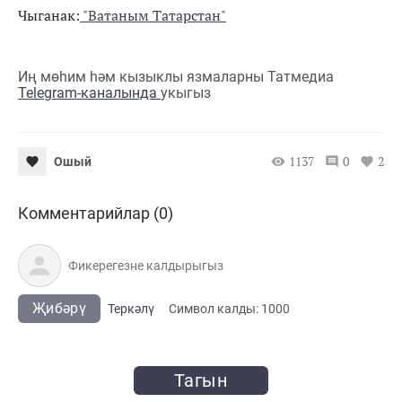
Чыганак:
"Ватаным Татарстан"
Иң мөһим һәм кызыклы язмаларны Татмедиа
Telegram-каналында
укыгыз
1137
0
2
Ошый
Комментарийлар (0)
Җибәрү
Теркәлү
Cимвол калды:
1000
Тагын