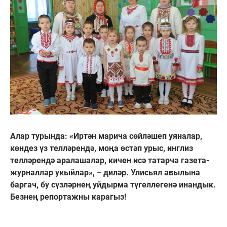
Алар турында: «Иртән марича сөйләшеп уяналар,
көндез үз телләрендә, моңа өстәп урыс, инглиз
телләрендә аралашалар, кичен исә татарча газета-
журналлар укыйлар», − диләр. Улисьял авылына
баргач, бу сүзләрнең уйдырма түгеллегенә инандык.
Безнең репортажны карагыз!