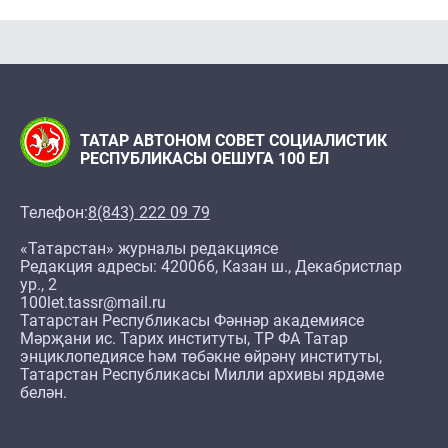
ТАТАР АВТОНОМ СОВЕТ СОЦИАЛИСТИК
РЕСПУБЛИКАСЫ ОЕШУГА 100 ЕЛ
Телефон:
8(843) 222 09 79
«Татарстан» журналы редакциясе
Редакция адресы: 420066, Казан ш., Декабристлар
ур., 2
100let.tassr@mail.ru
Татарстан Республикасы Фәннәр академиясе
Мәрҗани ис. Тарих институты, ТР ФА Татар
энциклопедиясе һәм төбәкне өйрәнү институты,
Татарстан Республикасы Милли архивы ярдәме
белән.