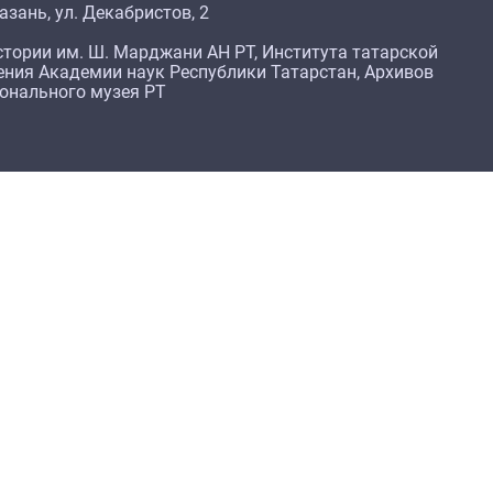
азань, ул. Декабристов, 2
тории им. Ш. Марджани АН РТ, Института татарской
ения Академии наук Республики Татарстан, Архивов
ионального музея РТ