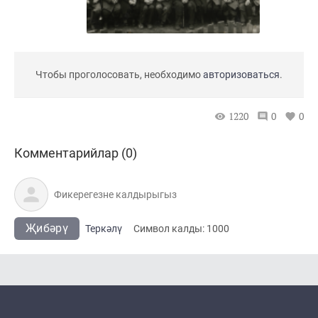
Чтобы проголосовать, необходимо
авторизоваться
.
1220
0
0
Комментарийлар (0)
Җибәрү
Теркәлү
Cимвол калды:
1000