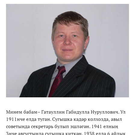
Минем бабам– Гатауллин Габидулла Нуруллович. Ул
1911нче елда туган. Сугышка кадәр колхозда, авыл
советында секретарь булып эшләгән. 1941 елның
3нче августында сугышка киткән. 1938 елда 6 айлык