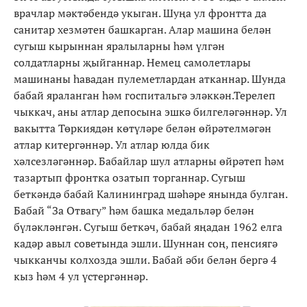
врачлар мәктәбендә укыган. Шуңа ул фронтта да
санитар хезмәтен башкарган. Алар машина белән
сугыш кырыннан яралыларны һәм үлгән
солдатларны җыйганнар. Немец самолетлары
машинаны һавадан пулеметлардан атканнар. Шунда
бабай яраланган һәм госпитальгә эләккән.Терелеп
чыккач, аны атлар депосына эшкә билгеләгәннәр. Ул
вакытта Төркиядән көтүләре белән өйрәтелмәгән
атлар китергәннәр. Ул атлар юлда бик
хәлсезләгәннәр. Бабайлар шул атларны өйрәтеп һәм
тазартып фронтка озатып торганнар. Сугыш
беткәндә бабай Калининград шәһәре янында булган.
Бабай “За Отвагу” һәм башка медальләр белән
бүләкләнгән. Сугыш беткәч, бабай яңадан 1962 елга
кадәр авыл советында эшли. Шуннан соң, пенсиягә
чыкканчы колхозда эшли. Бабай әби белән бергә 4
кыз һәм 4 ул үстергәннәр.