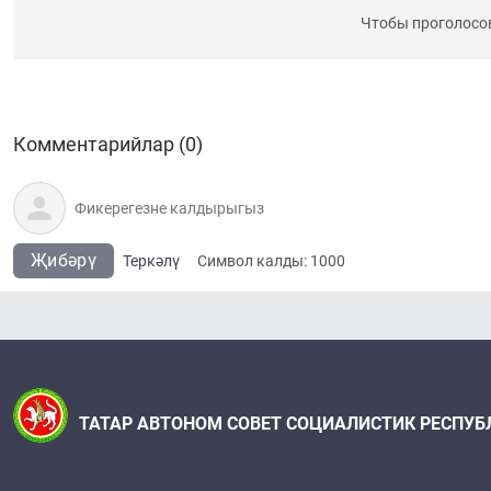
Чтобы проголосо
Комментарийлар (0)
Җибәрү
Теркәлү
Cимвол калды:
1000
ТАТАР АВТОНОМ СОВЕТ СОЦИАЛИСТИК РЕСПУБ