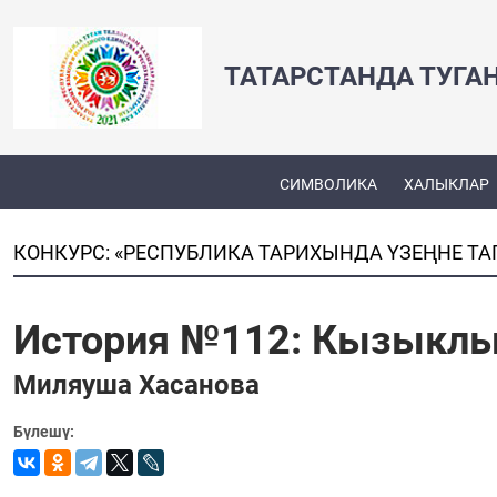
ТАТАРСТАНДА ТУГА
СИМВОЛИКА
ХАЛЫКЛАР
КОНКУРС: «РЕСПУБЛИКА ТАРИХЫНДА ҮЗЕҢНЕ ТА
История №112: Кызыклы
Миляуша Хасанова
Бүлешү: