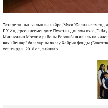
Татарстанның халык шагыйре, Муса Җәлил исемендәге
Г.Х.Андерсен исемендәге Почетлы диплом иясе, Габду
Миңнуллин Мөслим районы Вәрәшбаш авылына килеп
вакыйгалар” балаларны яклау Хәйрия фонды (Благотв
оештырды. 2018 ел, гыйнвар