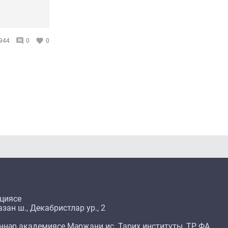
944
0
0
циясе
зан ш., Декабристлар ур., 2
ннәр академиясе Мәрҗани ис. Тарих институты, ТР ФА