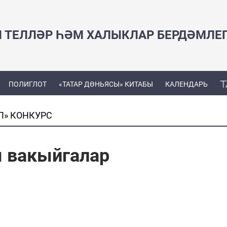
Н ТЕЛЛӘР ҺӘМ ХАЛЫКЛАР БЕРДӘМЛЕ
ПОЛИГЛОТ
«ТАТАР ДӨНЬЯСЫ» КИТАБЫ
КАЛЕНДАРЬ
П» КОНКУРС
 вакыйгалар