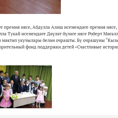
 премия иясе, Абдулла Алиш исемендәге премия иясе,
лла Тукай исемендәге Дәүләт бүләге иясе Роберт Мөгал
 мәктәп укучылары белән очрашты. Бу очрашуны “Кыз
орительный фонд поддержки детей «Счастливые истори