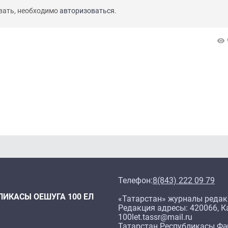
вать, необходимо
авторизоваться
.
Телефон:
8(843) 222 09 79
ЛИКАСЫ ОЕШУГА 100 ЕЛ
«Татарстан» журналы редак
Редакция адресы: 420066, Ка
100let.tassr@mail.ru
Татарстан Республикасы Фә